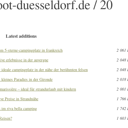
t-duesseldorf.de / 20
Latest additions
em 5-sterne-campingplatz in frankreich
2 061 
ve erlebnisse in der auvergne
2 048 
r ideale campingplatz in der nähe der berühmten felsen
2 048 
 kleines Paradies in der Gironde
2 018 
marissière – ideal für strandurlaub mit kindern
2 001 
ve Preise in Strandnähe
1 766 
 im riva bella camping
1 742 
Reisen?
1 603 