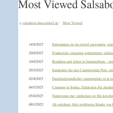
Most Viewed Salsaboo
salsaboot-duesseldorf.de
Most Viewed
14/4/2025
Entspannen sie im esterel caravaning, ein
20/4/2025
Frankreichs glamping-geheimtipps: exklusi
10/4/2025
Bouldern und zelten in fontainebleau – de
28/3/2025
Entdecken Sie den Campingplatz Pins: ein
02/4/2025
Familienfreundlicher campingplatz in la ta
04/5/2025
Camping in Soulac: Entdecken Sie attrakti
05/4/2025
Naturismus pur: entdecken sie fkk korsika
08/3/2025
Ab welchem Alter profitieren Kinder von 